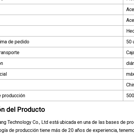
Ace
Ace
Hec
ima de pedido
50 
ransporte
Caj
ón
diá
ial
máx
Chin
 producción
50
ón del Producto
iang Technology Co., Ltd está ubicada en una de las bases de prod
ogía de producción tiene más de 20 años de experiencia, tenemo