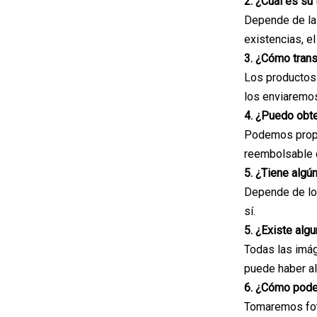
2. ¿Cuál es su
Depende de la
existencias, e
3. ¿Cómo trans
Los productos 
los enviaremos
4. ¿Puedo obt
Podemos propor
reembolsable c
5. ¿Tiene algú
Depende de los
sí.
5. ¿Existe alg
Todas las imág
puede haber al
6. ¿Cómo pode
Tomaremos foto