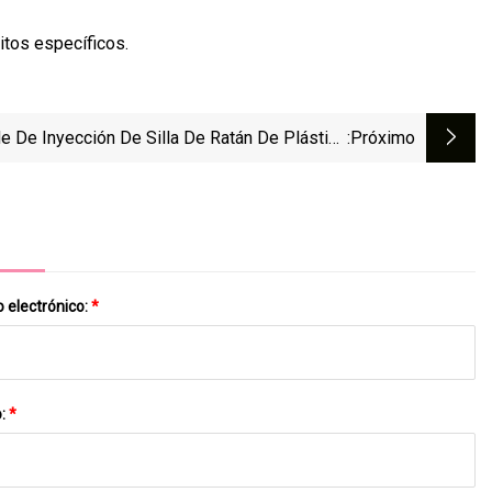
tos específicos.
e De Inyección De Silla De Ratán De Plástico
:próximo
Polipropileno, Molde De Plástico Transpirable
le Para Comedor, Restaurante, Silla De Caña Y
Mesa, Herramientas De Molde
 electrónico:
*
o:
*