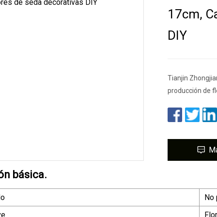
17cm, Ca
DIY
Tianjin Zhongji
producción de fl
M
ón básica.
do
No 
ve
Flo