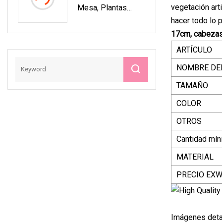
vegetación arti
Mesa, Plantas
Ficus Artificial Para
Artificiales En
hacer todo lo 
Decoración Del
Maceta, Adornos
Hogar
17cm, cabezas
Bonsái, Decoración
ARTÍCULO
Del Hogar
NOMBRE DE
TAMAÑO
COLOR
OTROS
Cantidad mín
MATERIAL
PRECIO EX
Imágenes deta