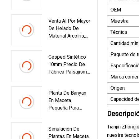
OEM
Venta Al Por Mayor
Muestra
De Helado De
Técnica
Material Arcoíris,
Simulación De
Cantidad mín
Chocolate,
Paquete de t
Césped Sintético
Rociadores De
10mm Precio De
Pastel De Azúcar
Especificaci
Fábrica Paisajismo
Marca comerc
Jardín Alfombra De
Césped Césped
Origen
Planta De Banyan
Artificial
Capacidad de
En Maceta
Pequeña Para
Descripci
Interiores, Hojas
De Seda Verde De
Tianjin Zhongj
Simulación De
Alta Simulación,
nuestra tecnol
Plantas En Maceta,
Árbol Bonsái De