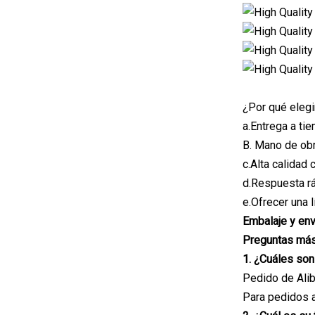
¿Por qué eleg
a.Entrega a ti
B. Mano de obr
c.Alta calidad
d.Respuesta rá
e.Ofrecer una 
Embalaje y env
Preguntas más
1. ¿Cuáles so
Pedido de Alib
Para pedidos a