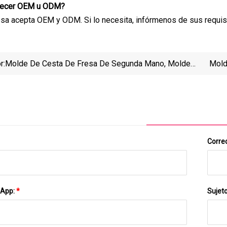
frecer OEM u ODM?
a acepta OEM y ODM. Si lo necesita, infórmenos de sus requisi
r:
Molde De Cesta De Fresa De Segunda Mano, Molde
Mold
De Cesta De Recolección De Fruta Usado
Apilab
Correo
sApp:
*
Sujet