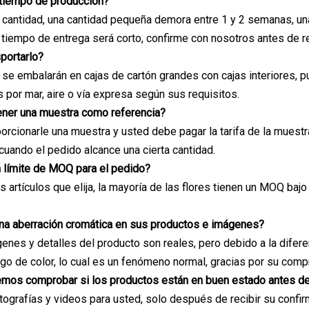
 tiempo de producción?
 cantidad, una cantidad pequeña demora entre 1 y 2 semanas, u
l tiempo de entrega será corto, confirme con nosotros antes de re
portarlo?
se embalarán en cajas de cartón grandes con cajas interiores, p
 por mar, aire o vía expresa según sus requisitos.
ener una muestra como referencia?
cionarle una muestra y usted debe pagar la tarifa de la muestra y
uando el pedido alcance una cierta cantidad.
n límite de MOQ para el pedido?
 artículos que elija, la mayoría de las flores tienen un MOQ baj
una aberración cromática en sus productos e imágenes?
enes y detalles del producto son reales, pero debido a la difer
go de color, lo cual es un fenómeno normal, gracias por su comp
mos comprobar si los productos están en buen estado antes de
grafías y videos para usted, solo después de recibir su confir