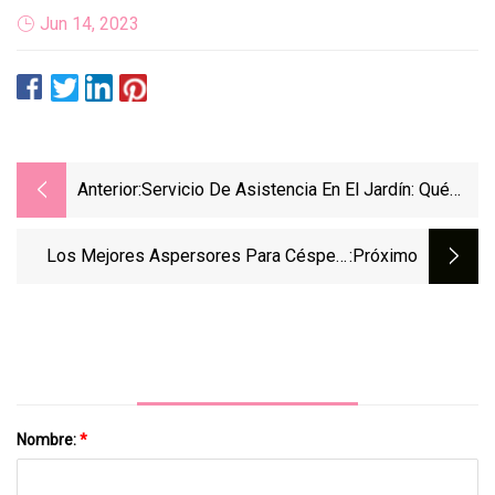
Jun 14, 2023
Anterior:
Servicio De Asistencia En El Jardín: Qué
Hacer Si Encuentra Huevos De Saltamontes
En Su Césped
Los Mejores Aspersores Para Césped:
:próximo
Guía Para Diferentes Céspedes Y
Presupuestos
Nombre:
*