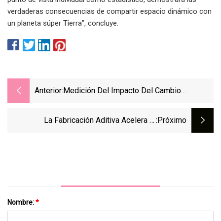
verdaderas consecuencias de compartir espacio dinámico con
un planeta súper Tierra”, concluye.
Anterior:
Medición Del Impacto Del Cambio
Climático En La Producción De Diferentes
Variedades De Caña De Azúcar En El Sur
La Fabricación Aditiva Acelera El
:próximo
De Goiás
Desarrollo De Un Nuevo Bastón:
Universidad De Dayton, Ohio
Nombre:
*